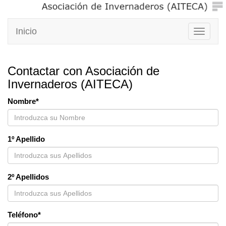
Inicio
Toggle
navigati
Contactar con Asociación de
Invernaderos (AITECA)
Nombre*
1º Apellido
2º Apellidos
Teléfono*